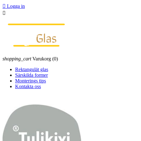

Logga in

shopping_cart
Varukorg
(0)
Rektangulät glas
Särskilda former
Monterings tips
Kontakta oss