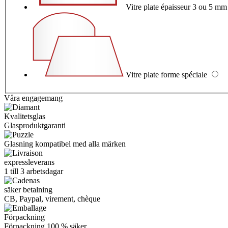
Vitre plate épaisseur 3 ou 5 m
Vitre plate forme spéciale
Våra engagemang
Kvalitetsglas
Glasproduktgaranti
Glasning kompatibel med alla märken
expressleverans
1 till 3 arbetsdagar
säker betalning
CB, Paypal, virement, chèque
Förpackning
Förpackning
100 % säker