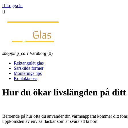

Logga in

shopping_cart
Varukorg
(0)
Rektangulät glas
Särskilda former
Monterings tips
Kontakta oss
Hur du ökar livslängden på ditt
Beroende på hur ofta du använder din värmeapparat kommer ditt fönst
uppkomsten av envisa fläckar som är svåra att ta bort.