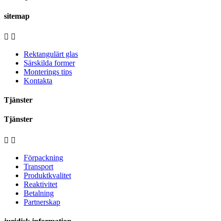
sitemap


Rektangulärt glas
Särskilda former
Monterings tips
Kontakta
Tjänster
Tjänster


Förpackning
Transport
Produktkvalitet
Reaktivitet
Betalning
Partnerskap