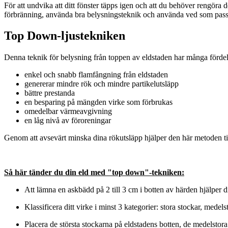
För att undvika att ditt fönster täpps igen och att du behöver rengöra de
förbränning, använda bra belysningsteknik och använda ved som pas
Top Down-ljustekniken
Denna teknik för belysning från toppen av eldstaden har många fördel
enkel och snabb flamfångning från eldstaden
genererar mindre rök och mindre partikelutsläpp
bättre prestanda
en besparing på mängden virke som förbrukas
omedelbar värmeavgivning
en låg nivå av föroreningar
Genom att avsevärt minska dina rökutsläpp hjälper den här metoden till
Så här tänder du din eld med "top down"-tekniken:
Att lämna en askbädd på 2 till 3 cm i botten av härden hjälper di
Klassificera ditt virke i minst 3 kategorier: stora stockar, medel
Placera de största stockarna på eldstadens botten, de medelstor