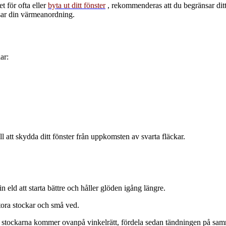
t för ofta eller
byta ut ditt fönster
, rekommenderas att du begränsar ditt 
sar din värmeanordning.
ar:
 att skydda ditt fönster från uppkomsten av svarta fläckar.
n eld att starta bättre och håller glöden igång längre.
stora stockar och små ved.
a stockarna kommer ovanpå vinkelrätt, fördela sedan tändningen på samm