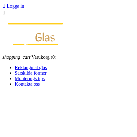

Logga in

shopping_cart
Varukorg
(0)
Rektangulät glas
Särskilda former
Monterings tips
Kontakta oss