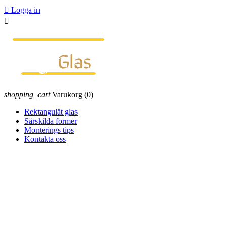

Logga in

shopping_cart
Varukorg
(0)
Rektangulät glas
Särskilda former
Monterings tips
Kontakta oss