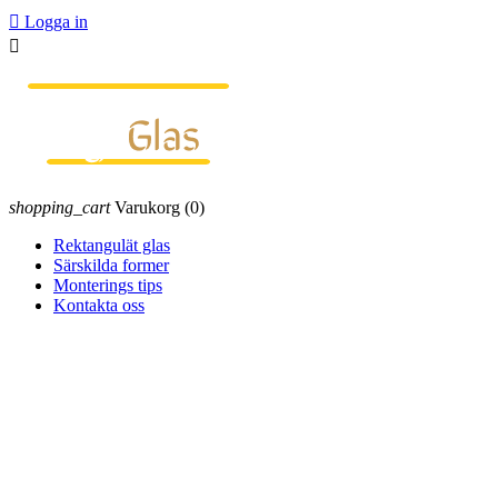

Logga in

shopping_cart
Varukorg
(0)
Rektangulät glas
Särskilda former
Monterings tips
Kontakta oss