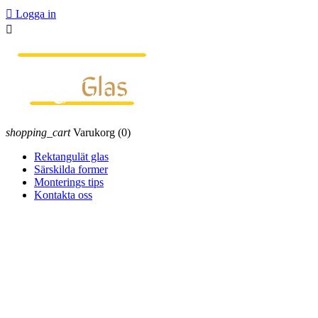

Logga in

shopping_cart
Varukorg
(0)
Rektangulät glas
Särskilda former
Monterings tips
Kontakta oss