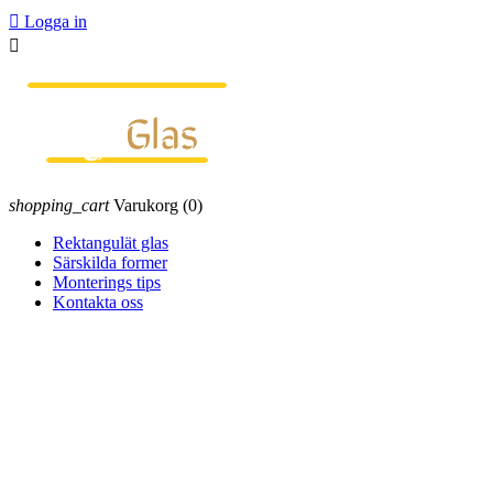

Logga in

shopping_cart
Varukorg
(0)
Rektangulät glas
Särskilda former
Monterings tips
Kontakta oss