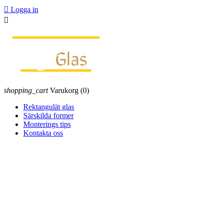

Logga in

shopping_cart
Varukorg
(0)
Rektangulät glas
Särskilda former
Monterings tips
Kontakta oss