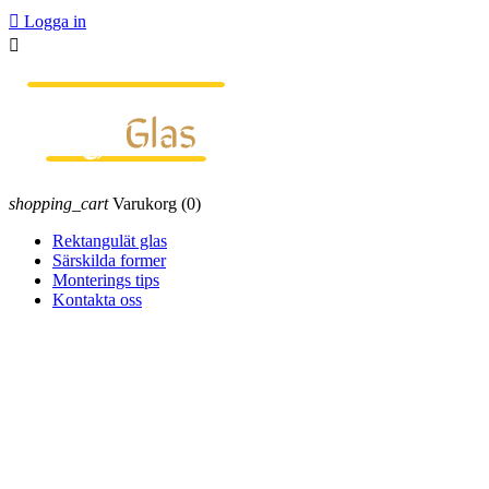

Logga in

shopping_cart
Varukorg
(0)
Rektangulät glas
Särskilda former
Monterings tips
Kontakta oss