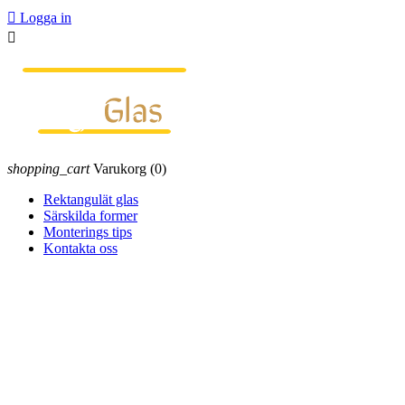

Logga in

shopping_cart
Varukorg
(0)
Rektangulät glas
Särskilda former
Monterings tips
Kontakta oss