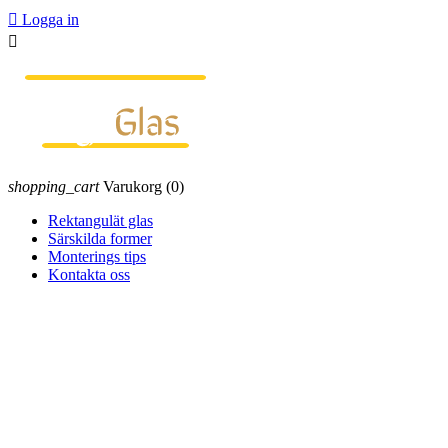

Logga in

shopping_cart
Varukorg
(0)
Rektangulät glas
Särskilda former
Monterings tips
Kontakta oss