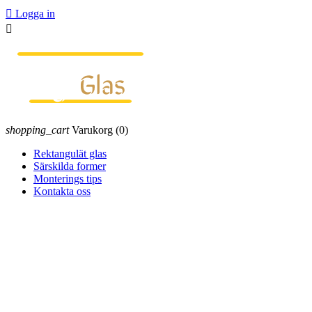

Logga in

shopping_cart
Varukorg
(0)
Rektangulät glas
Särskilda former
Monterings tips
Kontakta oss