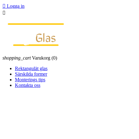

Logga in

shopping_cart
Varukorg
(0)
Rektangulät glas
Särskilda former
Monterings tips
Kontakta oss