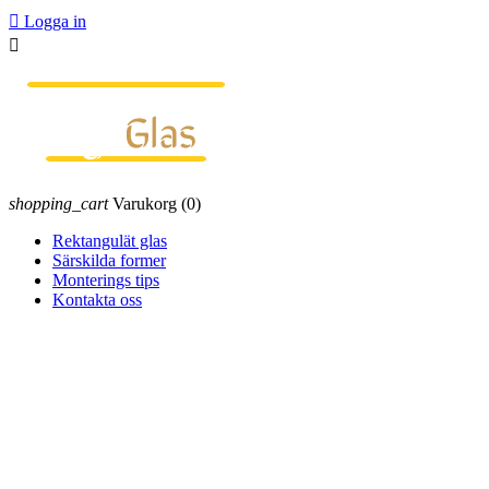

Logga in

shopping_cart
Varukorg
(0)
Rektangulät glas
Särskilda former
Monterings tips
Kontakta oss