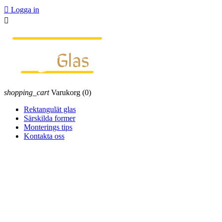

Logga in

shopping_cart
Varukorg
(0)
Rektangulät glas
Särskilda former
Monterings tips
Kontakta oss