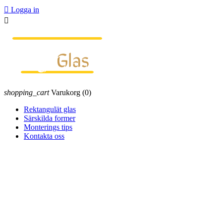

Logga in

shopping_cart
Varukorg
(0)
Rektangulät glas
Särskilda former
Monterings tips
Kontakta oss