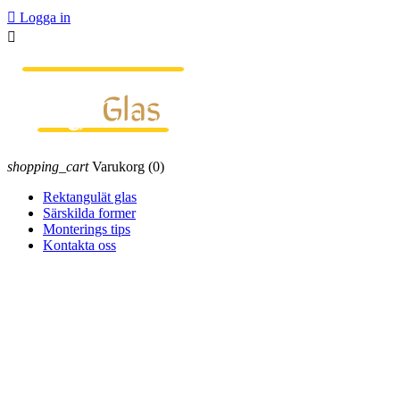

Logga in

shopping_cart
Varukorg
(0)
Rektangulät glas
Särskilda former
Monterings tips
Kontakta oss