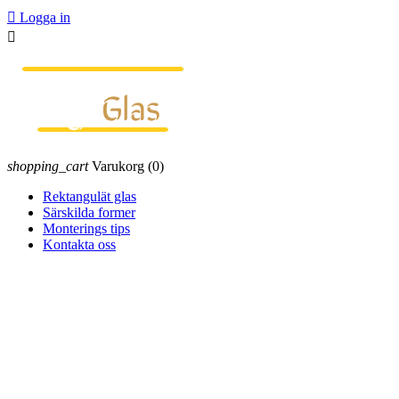

Logga in

shopping_cart
Varukorg
(0)
Rektangulät glas
Särskilda former
Monterings tips
Kontakta oss