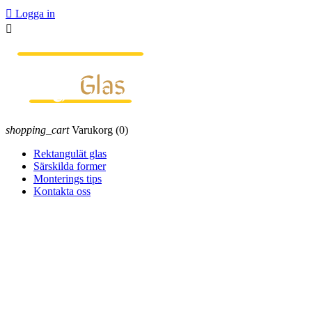

Logga in

shopping_cart
Varukorg
(0)
Rektangulät glas
Särskilda former
Monterings tips
Kontakta oss