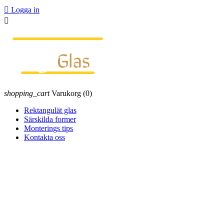

Logga in

shopping_cart
Varukorg
(0)
Rektangulät glas
Särskilda former
Monterings tips
Kontakta oss