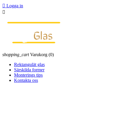

Logga in

shopping_cart
Varukorg
(0)
Rektangulät glas
Särskilda former
Monterings tips
Kontakta oss