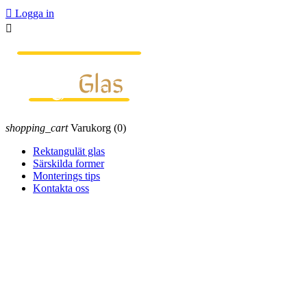

Logga in

shopping_cart
Varukorg
(0)
Rektangulät glas
Särskilda former
Monterings tips
Kontakta oss