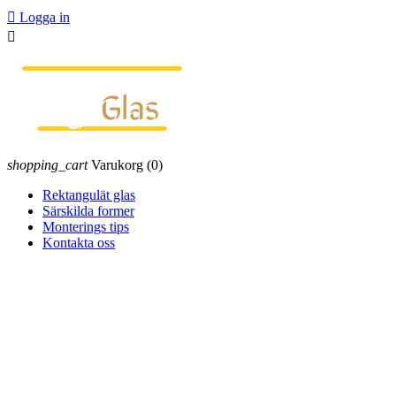

Logga in

shopping_cart
Varukorg
(0)
Rektangulät glas
Särskilda former
Monterings tips
Kontakta oss