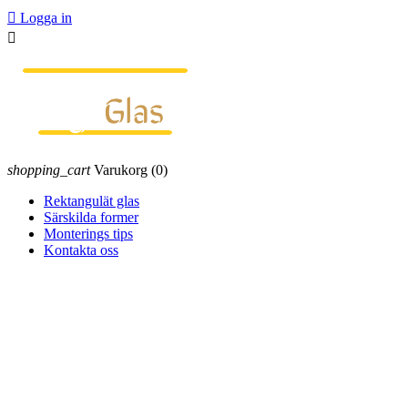

Logga in

shopping_cart
Varukorg
(0)
Rektangulät glas
Särskilda former
Monterings tips
Kontakta oss