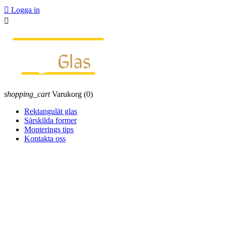

Logga in

shopping_cart
Varukorg
(0)
Rektangulät glas
Särskilda former
Monterings tips
Kontakta oss