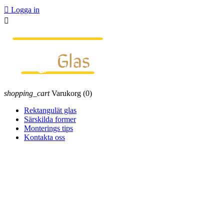

Logga in

shopping_cart
Varukorg
(0)
Rektangulät glas
Särskilda former
Monterings tips
Kontakta oss