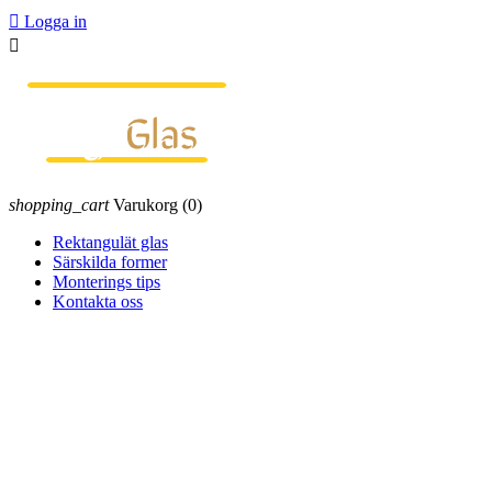

Logga in

shopping_cart
Varukorg
(0)
Rektangulät glas
Särskilda former
Monterings tips
Kontakta oss