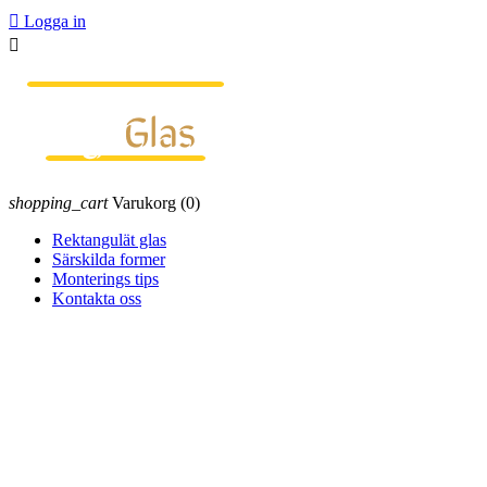

Logga in

shopping_cart
Varukorg
(0)
Rektangulät glas
Särskilda former
Monterings tips
Kontakta oss