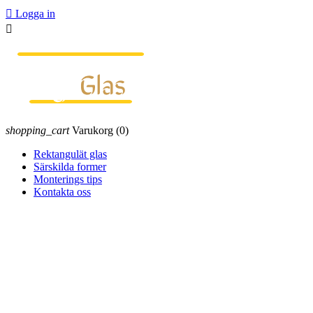

Logga in

shopping_cart
Varukorg
(0)
Rektangulät glas
Särskilda former
Monterings tips
Kontakta oss