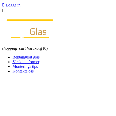

Logga in

shopping_cart
Varukorg
(0)
Rektangulät glas
Särskilda former
Monterings tips
Kontakta oss