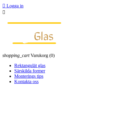

Logga in

shopping_cart
Varukorg
(0)
Rektangulät glas
Särskilda former
Monterings tips
Kontakta oss