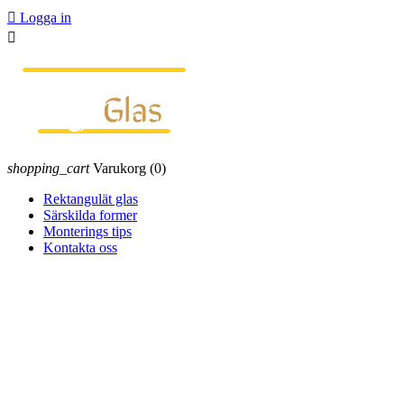

Logga in

shopping_cart
Varukorg
(0)
Rektangulät glas
Särskilda former
Monterings tips
Kontakta oss