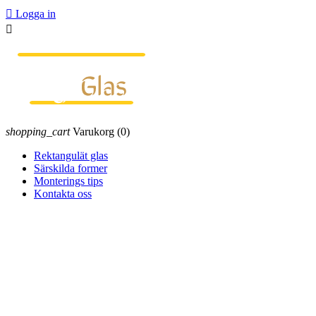

Logga in

shopping_cart
Varukorg
(0)
Rektangulät glas
Särskilda former
Monterings tips
Kontakta oss