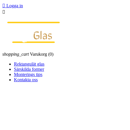

Logga in

shopping_cart
Varukorg
(0)
Rektangulät glas
Särskilda former
Monterings tips
Kontakta oss