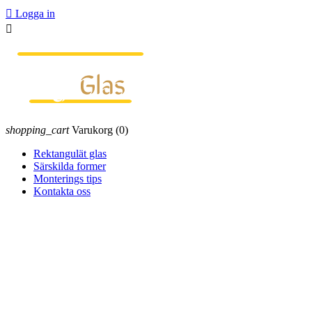

Logga in

shopping_cart
Varukorg
(0)
Rektangulät glas
Särskilda former
Monterings tips
Kontakta oss