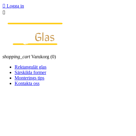

Logga in

shopping_cart
Varukorg
(0)
Rektangulät glas
Särskilda former
Monterings tips
Kontakta oss