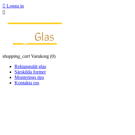

Logga in

shopping_cart
Varukorg
(0)
Rektangulät glas
Särskilda former
Monterings tips
Kontakta oss