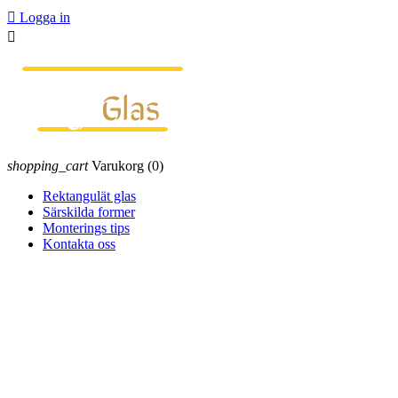

Logga in

shopping_cart
Varukorg
(0)
Rektangulät glas
Särskilda former
Monterings tips
Kontakta oss