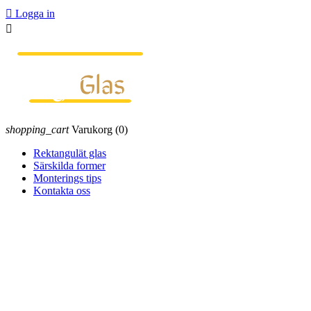

Logga in

shopping_cart
Varukorg
(0)
Rektangulät glas
Särskilda former
Monterings tips
Kontakta oss