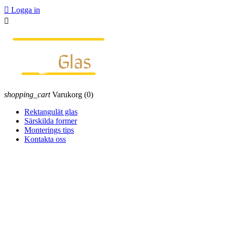

Logga in

shopping_cart
Varukorg
(0)
Rektangulät glas
Särskilda former
Monterings tips
Kontakta oss