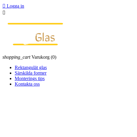

Logga in

shopping_cart
Varukorg
(0)
Rektangulät glas
Särskilda former
Monterings tips
Kontakta oss