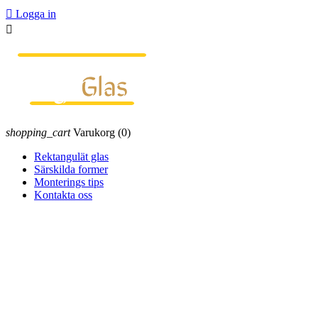

Logga in

shopping_cart
Varukorg
(0)
Rektangulät glas
Särskilda former
Monterings tips
Kontakta oss