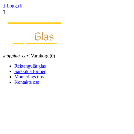

Logga in

shopping_cart
Varukorg
(0)
Rektangulät glas
Särskilda former
Monterings tips
Kontakta oss