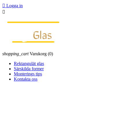

Logga in

shopping_cart
Varukorg
(0)
Rektangulät glas
Särskilda former
Monterings tips
Kontakta oss