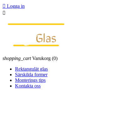

Logga in

shopping_cart
Varukorg
(0)
Rektangulät glas
Särskilda former
Monterings tips
Kontakta oss