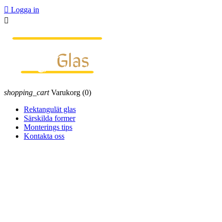

Logga in

shopping_cart
Varukorg
(0)
Rektangulät glas
Särskilda former
Monterings tips
Kontakta oss