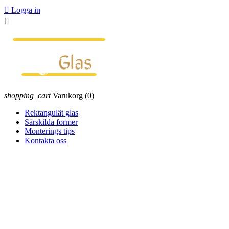

Logga in

shopping_cart
Varukorg
(0)
Rektangulät glas
Särskilda former
Monterings tips
Kontakta oss