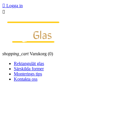

Logga in

shopping_cart
Varukorg
(0)
Rektangulät glas
Särskilda former
Monterings tips
Kontakta oss