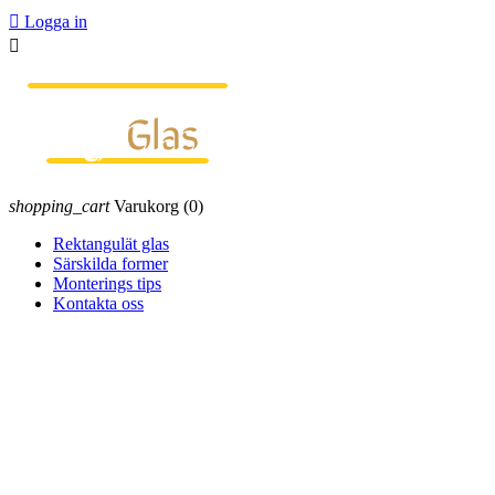

Logga in

shopping_cart
Varukorg
(0)
Rektangulät glas
Särskilda former
Monterings tips
Kontakta oss